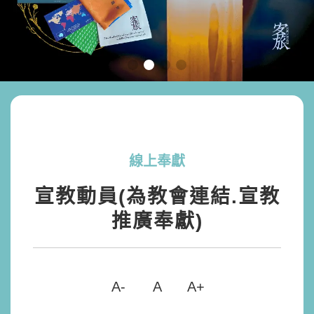
線上奉獻
宣教動員(為教會連結.宣教
推廣奉獻)
A-
A
A+